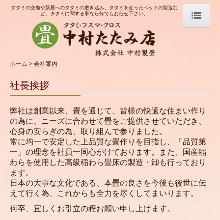
タタミの交換や新居へのタタミの敷き込み、タタミを使ったベッドの製造な
ど。タタミに関する事なら何でもお任せ下さい。
ホーム
会社案内
ホーム
会社案内
製品紹介
社長挨拶
畳ができるまで
弊社は創業以来、畳を通じて、皆様の快適な住まい作り
料金表
の為に、ニーズに合わせて畳をご提供させていただき、
心身の安らぎの為、取り組んで参りました。
お問合せ
常に均一で安定した上品質な畳作りを目指し、「品質第
一」の理念を社員一同心がけております。また、国産稲
わらを使用した高級稲わら畳床の製造・卸も行っており
ます。
日本の大事な文化である、本畳の良さを今後も後世に伝
えて行く為、これからも全力を尽くしてまいります。
何卒、宜しくお引立の程お願い申し上げます。